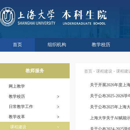
首页
组织机构
教学校历
本科生院介绍
部门职责
联系我们
语言文字工作委员会办
教学质量监控与评估
课程思政教学研究中
现代教育技术中心
教师教学发展中心
今年校历
往年校历
工程训练中心
教学改革处
教学建设处
教学运行处
实验实践处
综合办公室
教师服务
首页
-
课程建设
-
课程建
关于开展2026年度上
网上教学
关于公布2025-20
教学校历
日常教学工作
关于公布2025年上海
教学改革
上海大学关于AI赋能
课程建设
关于公布2024-202