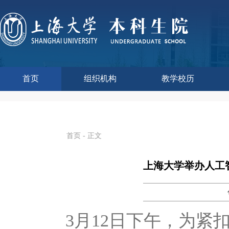
首页
组织机构
教学校历
本科生院介绍
部门职责
联系我们
语言文字工作委员会办
教学质量监控与评估
课程思政教学研究中
现代教育技术中心
教师教学发展中心
今年校历
往年校历
工程训练中心
教学改革处
教学建设处
教学运行处
实验实践处
综合办公室
首页
- 正文
上海大学举办人工
3月12日下午，为紧