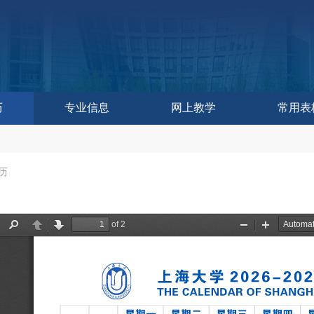
历
专业信息
网上教学
常用表
作委员会办公室
控与评估中心
教学研究中心
育技术中心
学发展中心
历
历
训练中心
改革处
建设处
运行处
实践处
办公室
历