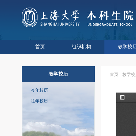
首页
组织机构
教学校
本科生院介绍
部门职责
联系我们
语言文字工
教学质量监
课程思政
现代教
教师教
今年校
往年校
工程
教学
教学
教学
实验
综合
教学校历
首页
-
教学校
今年校历
往年校历