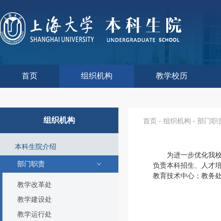
首页
组织机构
教学校历
本科生院介绍
部门职责
联系我们
语言文字工作委员会办
教学质量监控与评估
课程思政教学研究中
现代教育技术中心
教师教学发展中心
今年校历
往年校历
工程训练中心
教学改革处
教学建设处
教学运行处
实验实践处
综合办公室
组织机构
首页
-
组织机构
-
部门职
本科生院介绍
为进一步优化我
部门职责
负责本科招生、人才
教育技术中心；教务
教学改革处
教学建设处
教学运行处