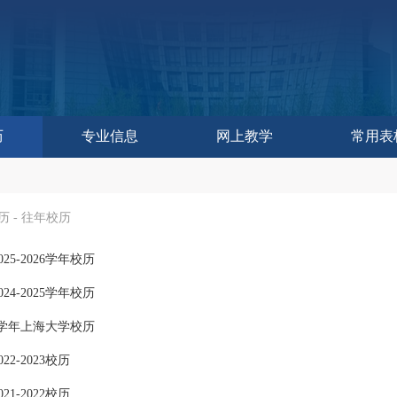
历
专业信息
网上教学
常用表
作委员会办公室
控与评估中心
教学研究中心
育技术中心
学发展中心
历
历
训练中心
改革处
建设处
运行处
实践处
办公室
历
-
往年校历
25-2026学年校历
24-2025学年校历
024学年上海大学校历
22-2023校历
21-2022校历