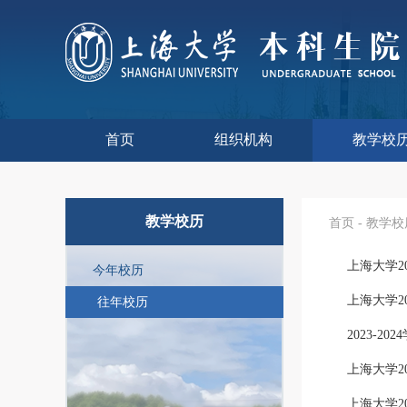
首页
组织机构
教学校
本科生院介绍
部门职责
联系我们
语言文字工
教学质量监
课程思政
现代教
教师教
今年校
往年校
工程
教学
教学
教学
实验
综合
教学校历
首页
-
教学校
上海大学20
今年校历
上海大学20
往年校历
2023-2
上海大学20
上海大学20