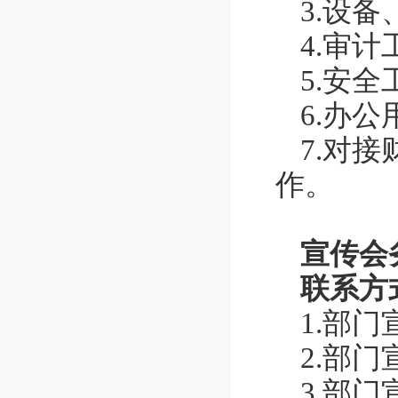
3.设
4.审计
5.安全
6.办
7.对
作。
宣传会
联系方式
1.部
2.部
3.部