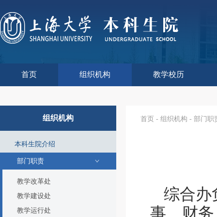
首页
组织机构
教学校历
本科生院介绍
部门职责
联系我们
语言文字工作委员会办
教学质量监控与评估
课程思政教学研究中
现代教育技术中心
教师教学发展中心
今年校历
往年校历
工程训练中心
教学改革处
教学建设处
教学运行处
实验实践处
综合办公室
组织机构
首页
-
组织机构
-
部门职
本科生院介绍
部门职责
教学改革处
综合办
教学建设处
事、财务
教学运行处