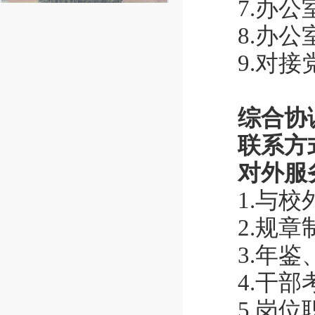
7.办
8.办
9.对
综合协
联系方式
对外服
1.与
2.规
3.年
4.干
5.岗