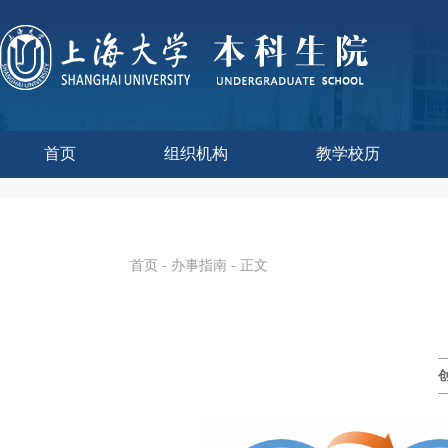
首页
组织机构
教学校历
本科生院介绍
部门职责
联系我们
语言文字工作委员会办
教学质量监控与评估
课程思政教学研究中
现代教育技术中心
教师教学发展中心
今年校历
往年校历
工程训练中心
教学改革处
教学建设处
教学运行处
实验实践处
综合办公室
首页
-
办事指南
- 正文