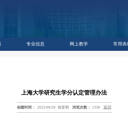
历
专业信息
网上教学
常用表
作委员会办公室
控与评估中心
教学研究中心
育技术中心
学发展中心
历
历
训练中心
改革处
建设处
运行处
实践处
办公室
上海大学研究生学分认定管理办法
创建时间：
2025/09/29
徐亚明
浏览次数：
1358
返回