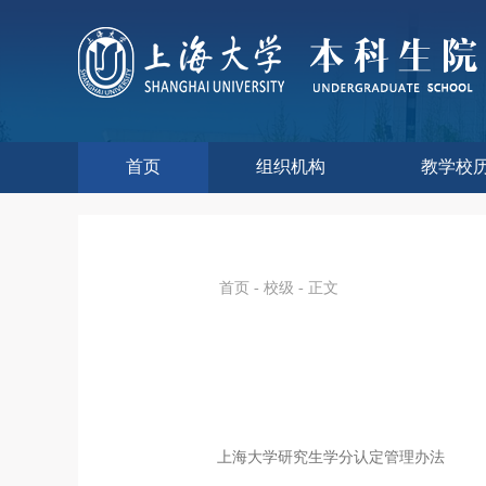
首页
组织机构
教学校
本科生院介绍
部门职责
联系我们
语言文字工
教学质量监
课程思政
现代教
教师教
今年校
往年校
工程
教学
教学
教学
实验
综合
首页
-
校级
- 正文
上海大学研究生学分认定管理办法