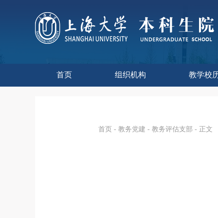
首页
组织机构
教学校
本科生院介绍
部门职责
联系我们
语言文字工
教学质量监
课程思政
现代教
教师教
今年校
往年校
工程
教学
教学
教学
实验
综合
首页
-
教务党建
-
教务评估支部
- 正文