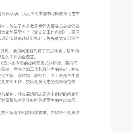
月主题党日活动。活动由党支部书记顾晓英同志主
精神，传达了本月教务考评支部委员会会议要
领大家简要学习了《党支部工作条例》，强调
从虚到实越来越落到实处，教务处党支部应当
的党课。聂清同志首先讲了三点体会，指出领
和党的工作的全覆盖。
8章37条内容的提纲挈领式的解读。聂清同
斗堡垒、党的全部工作和战斗力的基础，担负
主义学院、宣传部、教务处、学工办是学生思
实党支部工作，突出党员同志的先锋模范作
容与精神，领会聂清同志党课中剖析的问题和
无旁贷带头营造较好的尊师爱生的生态氛围。
党支部条例的相关部署要求。希望各位党员结