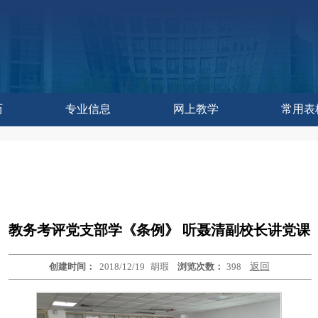
历
专业信息
网上教学
常用表
作委员会办公室
控与评估中心
教学研究中心
育技术中心
学发展中心
历
历
训练中心
改革处
建设处
运行处
实践处
办公室
教务考评党支部学《条例》 听聂清副校长讲党课
创建时间：
2018/12/19
胡瑕
浏览次数：
398
返回