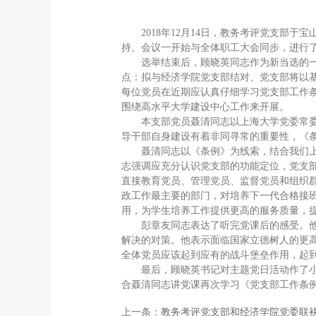
2018年12月14日，教务考评党支部
持。会议一开始与全体职工大会同步，进行
选举结束后，顾晓英同志作为新当选的
点：拟与经济学院党支部结对、党支部将以
每位党员在近期应认真仔细学习党支部工作
围绕高水平大学建设中心工作来开展。
本支部党员聂清同志以上海大学党委常委
导干部自身建设有着非同寻常的重要性，《
聂清同志以《条例》为线索，结合我们上
志强调应充分认识党支部的功能定位，党支
直接教育党员、管理党员、监督党员和组织
政工作最主要的部门，对培养下一代合格接
用，为学生培养工作提供更高的服务质量，
彭章友同志表达了听完党课后的感受。
解决的对策。他表示面临国家立德树人的更
全体党员应该起到应有的战斗堡垒作用，起
最后，顾晓英书记对主题党日活动作了
合聂清同志讲党课再次学习《党支部工作条
上一条：
教务考评党支部和经济学院党委联袂