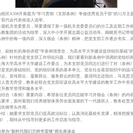
于宝山校区A508开展题为“学习贯彻《支部条例》争做优秀党员干部”的12
了双代会代表候选人选举。
一届机关党委委员，简要通报了新一届机关党委委员们的分工及近期工作
基教集团的活动为纽带，深入中小学开展志愿公益活动等。顾晓英书记带
条例中的每一项内容，深入领会《条例》精神，把党支部工作逐步夯实，
、副校长的身份讲授“学条例强堡垒，为高水平大学建设提供组织基础”
条例》针对的是党支部工作弱化问题，我们要看到新条例中强调的党组织
海大学高水平大学建设工作要点，为本支部党员同志们进行了对《条例》
部是党的基础组织、党的组织体系的基本单元、党在社会基层组织中的战
群众、宣传群众、凝聚群众、服务群众的职责。聂清同志还指出，马克思
班人责无旁贷，教务处联合党支部应该在高水平大学建设的教学工作中夯
提升教学管理和服务水平。
他结合《条例》重要内容，希望各位党员同志能学习并领会《条例》的内
高要求，面对着我们培养德智体美劳全面发展的下一代接班人，教务处责
到先锋带头作用。
小结：她要求支部党员们提高政治站位，认真消化聂校长党课，精准把握
例》，期待从中找寻到更多的工作启发与指导。
举办“新时代我们怎样学雷锋”师生座谈会