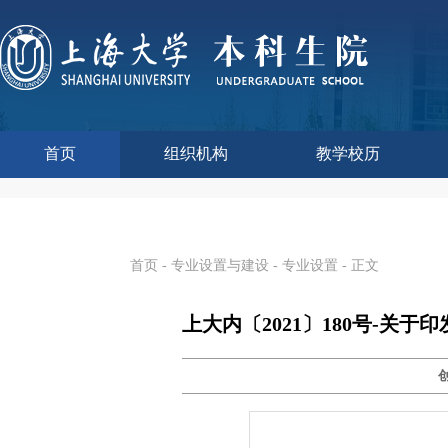
首页
组织机构
教学校历
本科生院介绍
部门职责
联系我们
语言文字工作委员会办
教学质量监控与评估
课程思政教学研究中
现代教育技术中心
教师教学发展中心
今年校历
往年校历
工程训练中心
教学改革处
教学建设处
教学运行处
实验实践处
综合办公室
首页
-
专业设置与建设
-
专业设置
- 正文
上大内〔2021〕180号-