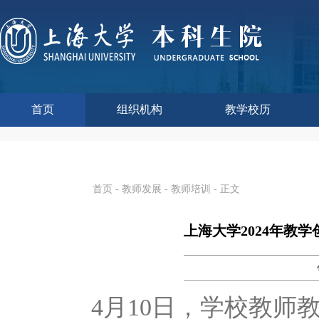
首页
组织机构
教学校历
本科生院介绍
部门职责
联系我们
语言文字工作委员会办
教学质量监控与评估
课程思政教学研究中
现代教育技术中心
教师教学发展中心
今年校历
往年校历
工程训练中心
教学改革处
教学建设处
教学运行处
实验实践处
综合办公室
首页
-
教师发展
-
教师培训
- 正文
上海大学2024年教
4月10日，学校教师