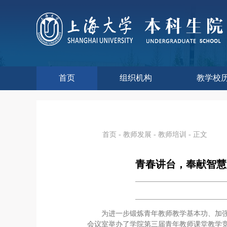
首页
组织机构
教学校
本科生院介绍
部门职责
联系我们
语言文字工
教学质量监
课程思政
现代教
教师教
今年校
往年校
工程
教学
教学
教学
实验
综合
首页
-
教师发展
-
教师培训
- 正文
青春讲台，奉献智慧
为进一步锻炼青年教师教学基本功、加强
会议室举办了学院第三届青年教师课堂教学