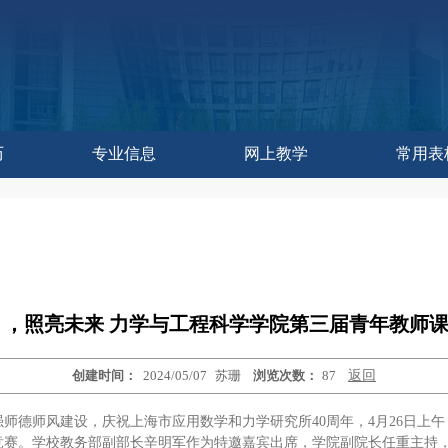
历
专业信息
网上教学
常用表
作委员会办公室
控与评估中心
教学研究中心
育技术中心
学发展中心
历
历
训练中心
改革处
建设处
运行处
实践处
办公室
 ，照亮未来 力学与工程科学学院第三届青年教师
创建时间：
2024/05/07
苏珊
浏览次数：
87
返回
师德师风建设，庆祝上海市应用数学和力学研究所40周年，4月26日上午
竞赛。学校教务部副部长辛明军作为特邀嘉宾出席，学院副院长任重主持，