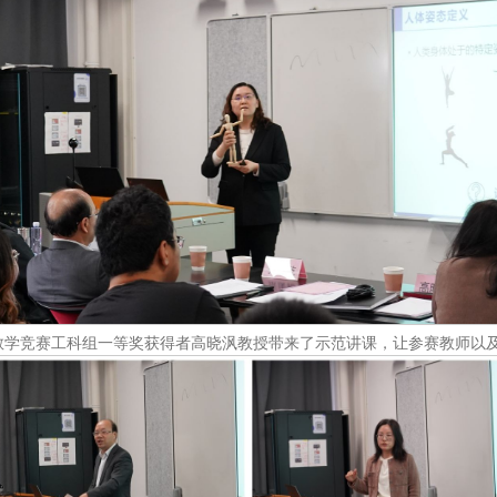
教学竞赛工科组一等奖获得者高晓沨教授带来了示范讲课，让参赛教师以