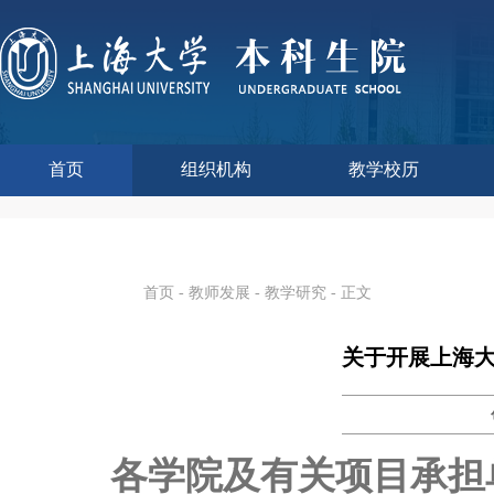
首页
组织机构
教学校历
本科生院介绍
部门职责
联系我们
语言文字工作委员会办
教学质量监控与评估
课程思政教学研究中
现代教育技术中心
教师教学发展中心
今年校历
往年校历
工程训练中心
教学改革处
教学建设处
教学运行处
实验实践处
综合办公室
首页
-
教师发展
-
教学研究
- 正文
关于开展上海大
各学院及有关项目承担