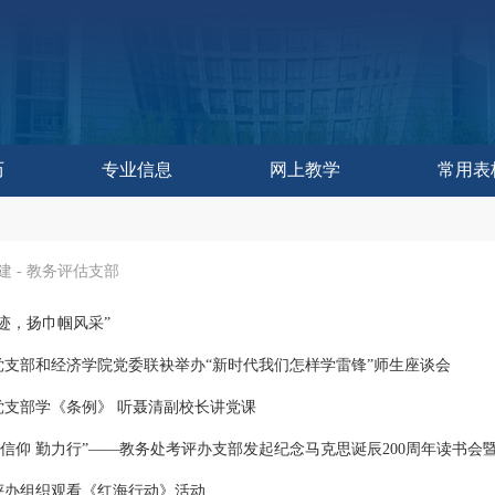
历
专业信息
网上教学
常用表
作委员会办公室
控与评估中心
教学研究中心
育技术中心
学发展中心
历
历
训练中心
改革处
建设处
运行处
实践处
办公室
建
-
教务评估支部
迹，扬巾帼风采”
党支部和经济学院党委联袂举办“新时代我们怎样学雷锋”师生座谈会
党支部学《条例》 听聂清副校长讲党课
话信仰 勤力行”——教务处考评办支部发起纪念马克思诞辰200周年读书会
评办组织观看《红海行动》活动