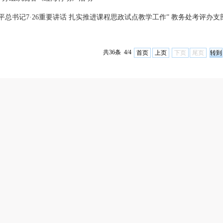
平总书记7·26重要讲话 扎实推进课程思政试点教学工作” 教务处考评办支
共36条 4/4
首页
上页
下页
尾页