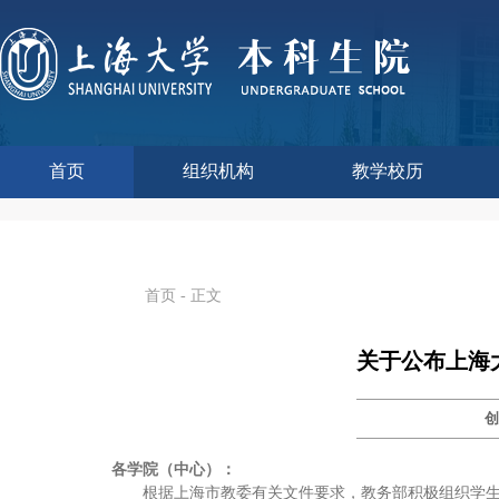
首页
组织机构
教学校历
本科生院介绍
部门职责
联系我们
语言文字工作委员会办
教学质量监控与评估
课程思政教学研究中
现代教育技术中心
教师教学发展中心
今年校历
往年校历
工程训练中心
教学改革处
教学建设处
教学运行处
实验实践处
综合办公室
首页
- 正文
关于公布上海
各学院（中心）：
根据上海市教委有关文件要求，教务部积极组织学生