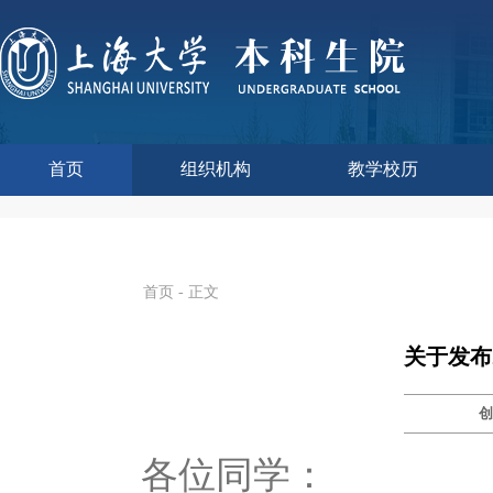
首页
组织机构
教学校历
本科生院介绍
部门职责
联系我们
语言文字工作委员会办
教学质量监控与评估
课程思政教学研究中
现代教育技术中心
教师教学发展中心
今年校历
往年校历
工程训练中心
教学改革处
教学建设处
教学运行处
实验实践处
综合办公室
首页
- 正文
关于发布
各位同学：