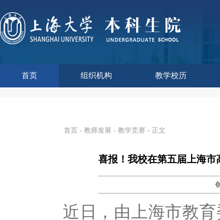
首页
组织机构
教学校历
本科生院介绍
部门职责
联系我们
语言文字工作委员会办
教学质量监控与评估
课程思政教学研究中
现代教育技术中心
教师教学发展中心
今年校历
往年校历
工程训练中心
教学改革处
教学建设处
教学运行处
实验实践处
综合办公室
首页
-
教师发展
-
教学竞赛
- 正文
喜报！我校在第五届上海市
近日，由上海市教育