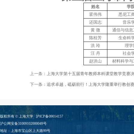
姓名
学
霍伟伟
悉尼工
还国志
音乐
黄 微
通信与信息
陈桂芳
生命科
洪 玲
理学
汪 丹
社会
赵洪山
材料科学与
上一条：
上海大学第十五届青年教师本科课堂教学竞赛
下一条：
追求卓越，砥砺前行！上海大学隆重举行教创
版权所有 ©
上海大学
沪ICP备09014157
沪公网安备31009102000049号
地址：上海市宝山区上大路99号