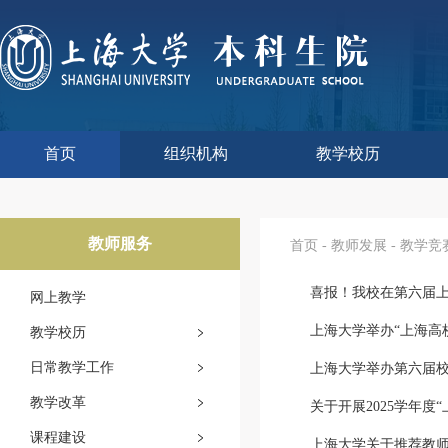
首页
组织机构
教学校历
本科生院介绍
部门职责
联系我们
语言文字工作委员会办
教学质量监控与评估
课程思政教学研究中
现代教育技术中心
教师教学发展中心
今年校历
往年校历
工程训练中心
教学改革处
教学建设处
教学运行处
实验实践处
综合办公室
教师服务
首页
-
教师发展
-
教学竞
喜报！我校在第六届
网上教学
上海大学举办“上海高
教学校历
日常教学工作
上海大学举办第六届
教学改革
课程建设
上海大学关于推荐教师