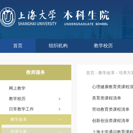
首页
组织机构
教学校历
本科生院介绍
部门职责
联系我们
语言文字工作委员会办
教学质量监控与评估
课程思政教学研究中
现代教育技术中心
教师教学发展中心
今年校历
往年校历
工程训练中心
教学改革处
教学建设处
教学运行处
实验实践处
综合办公室
教师服务
首页
-
教学改革
-
培养方
心理健康教育类课程
网上教学
美育类课程清单
教学校历
日常教学工作
劳动教育类课程清单
教学改革
创新创业类课程清单
培养方案
上海大学通识教育课