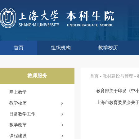
首页
组织机构
教学校历
本科生院介绍
部门职责
联系我们
语言文字工作委员会办
教学质量监控与评估
课程思政教学研究中
现代教育技术中心
教师教学发展中心
今年校历
往年校历
工程训练中心
教学改革处
教学建设处
教学运行处
实验实践处
综合办公室
教师服务
首页
-
教材建设与管理
-
网上教学
上海市教育委员会关于
教学校历
日常教学工作
教学改革
课程建设