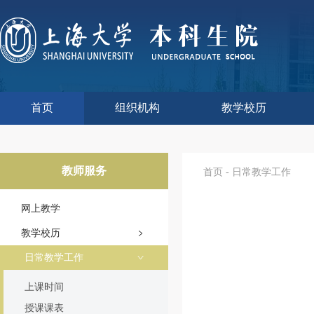
首页
组织机构
教学校历
本科生院介绍
部门职责
联系我们
语言文字工作委员会办
教学质量监控与评估
课程思政教学研究中
现代教育技术中心
教师教学发展中心
今年校历
往年校历
工程训练中心
教学改革处
教学建设处
教学运行处
实验实践处
综合办公室
教师服务
首页
-
日常教学工作
网上教学
教学校历
日常教学工作
上课时间
授课课表