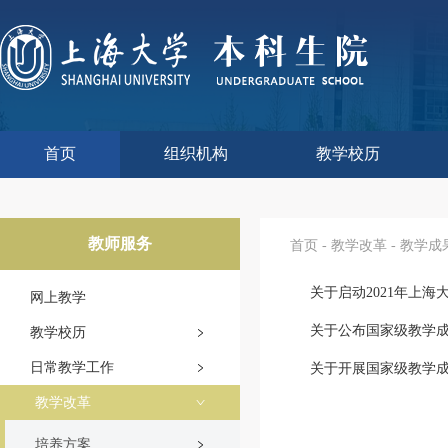
首页
组织机构
教学校历
本科生院介绍
部门职责
联系我们
语言文字工作委员会办
教学质量监控与评估
课程思政教学研究中
现代教育技术中心
教师教学发展中心
今年校历
往年校历
工程训练中心
教学改革处
教学建设处
教学运行处
实验实践处
综合办公室
教师服务
首页
-
教学改革
-
教学成
关于启动2021年上海
网上教学
关于公布国家级教学
教学校历
日常教学工作
关于开展国家级教学成
教学改革
培养方案