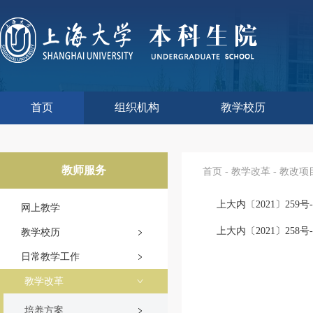
首页
组织机构
教学校历
本科生院介绍
部门职责
联系我们
语言文字工作委员会办
教学质量监控与评估
课程思政教学研究中
现代教育技术中心
教师教学发展中心
今年校历
往年校历
工程训练中心
教学改革处
教学建设处
教学运行处
实验实践处
综合办公室
教师服务
首页
-
教学改革
-
教改项
上大内〔2021〕2
网上教学
上大内〔2021〕2
教学校历
日常教学工作
教学改革
培养方案