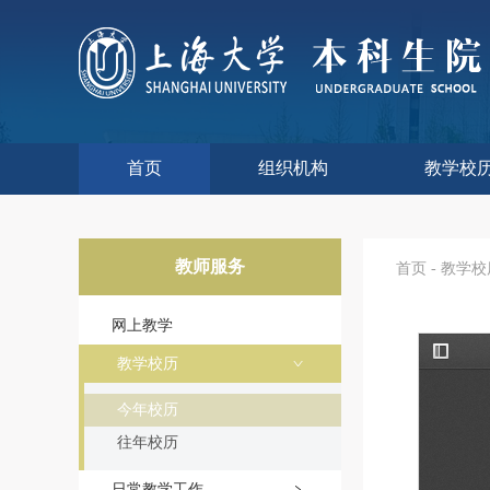
首页
组织机构
教学校
本科生院介绍
部门职责
联系我们
语言文字工
教学质量监
课程思政
现代教
教师教
今年校
往年校
工程
教学
教学
教学
实验
综合
教师服务
首页
-
教学校
网上教学
教学校历
今年校历
往年校历
日常教学工作