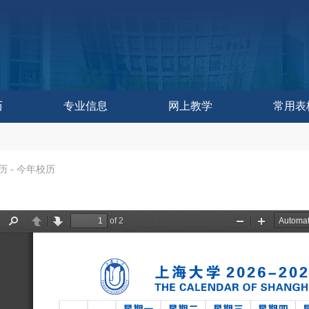
历
专业信息
网上教学
常用表
作委员会办公室
控与评估中心
教学研究中心
育技术中心
学发展中心
历
历
训练中心
改革处
建设处
运行处
实践处
办公室
历
-
今年校历