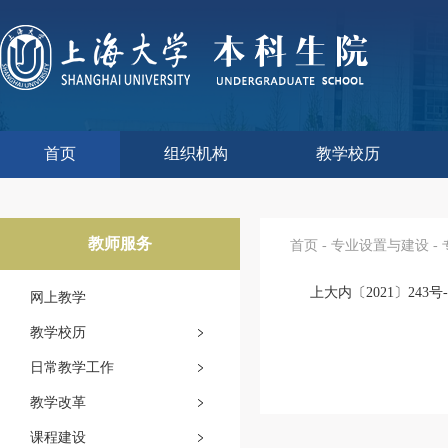
首页
组织机构
教学校历
本科生院介绍
部门职责
联系我们
语言文字工作委员会办
教学质量监控与评估
课程思政教学研究中
现代教育技术中心
教师教学发展中心
今年校历
往年校历
工程训练中心
教学改革处
教学建设处
教学运行处
实验实践处
综合办公室
教师服务
首页
-
专业设置与建设
-
上大内〔2021〕2
网上教学
教学校历
日常教学工作
教学改革
课程建设