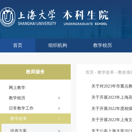
首页
组织机构
教学校历
本科生院介绍
部门职责
联系我们
语言文字工作委员会办
教学质量监控与评估
课程思政教学研究中
现代教育技术中心
教师教学发展中心
今年校历
往年校历
工程训练中心
教学改革处
教学建设处
教学运行处
实验实践处
综合办公室
教师服务
首页
-
教学改革
-
教改项
关于对2023年市重点
网上教学
关于开展2023年上海
教学校历
日常教学工作
关于开展2022年度校
教学改革
关于开展2022年上海
培养方案
关于公布上海大学202