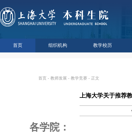
首页
组织机构
教学校历
本科生院介绍
部门职责
联系我们
语言文字工作委员会办
教学质量监控与评估
课程思政教学研究中
现代教育技术中心
教师教学发展中心
今年校历
往年校历
工程训练中心
教学改革处
教学建设处
教学运行处
实验实践处
综合办公室
首页
-
教师发展
-
教学竞赛
- 正文
上海大学关于推荐教
各学院：