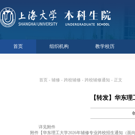
首页
组织机构
教学校历
本科生院介绍
部门职责
联系我们
语言文字工作委员会办
教学质量监控与评估
课程思政教学研究中
现代教育技术中心
教师教学发展中心
今年校历
往年校历
工程训练中心
教学改革处
教学建设处
教学运行处
实验实践处
综合办公室
首页
-
辅修
-
跨校辅修
-
跨校辅修通知
- 正文
【转发】华东理工
详见附件
附件【
华东理工大学2026年辅修专业跨校招生通知（面向20