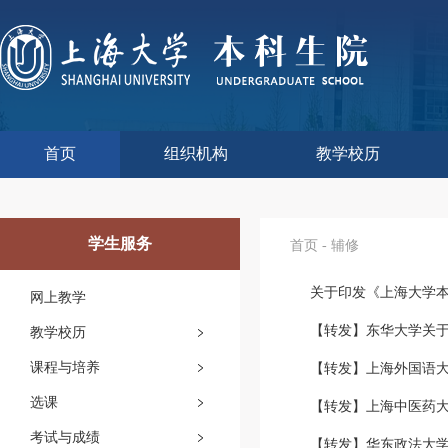
首页
组织机构
教学校历
本科生院介绍
部门职责
联系我们
语言文字工作委员会办
教学质量监控与评估
课程思政教学研究中
现代教育技术中心
教师教学发展中心
今年校历
往年校历
工程训练中心
教学改革处
教学建设处
教学运行处
实验实践处
综合办公室
学生服务
首页
-
辅修
关于印发《上海大学本科
网上教学
【转发】东华大学关于
教学校历
课程与培养
【转发】上海外国语大
选课
【转发】上海中医药大
考试与成绩
【转发】华东政法大学