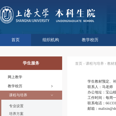
首页
组织机构
教学校历
本科生院介绍
部门职责
联系我们
语言文字工作委员会办
教学质量监控与评估
课程思政教学研究中
现代教育技术中心
教师教学发展中心
今年校历
往年校历
工程训练中心
教学改革处
教学建设处
教学运行处
实验实践处
综合办公室
学生服务
首页
-
课程与培养
-
教材
网上教学
学生教材预定、
教学校历
联系人：马老师
办公地址：宝山
课程与培养
工作时间：每周一至
联系电话：661331
专业设置
邮箱：malixin@shu
培养方案