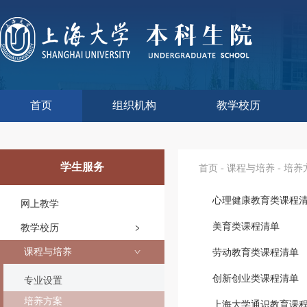
首页
组织机构
教学校历
本科生院介绍
部门职责
联系我们
语言文字工作委员会办
教学质量监控与评估
课程思政教学研究中
现代教育技术中心
教师教学发展中心
今年校历
往年校历
工程训练中心
教学改革处
教学建设处
教学运行处
实验实践处
综合办公室
学生服务
首页
-
课程与培养
-
培养
心理健康教育类课程
网上教学
美育类课程清单
教学校历
课程与培养
劳动教育类课程清单
创新创业类课程清单
专业设置
培养方案
上海大学通识教育课