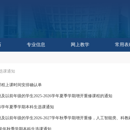
历
专业信息
网上教学
常用表
作委员会办公室
控与评估中心
教学研究中心
育技术中心
学发展中心
历
历
训练中心
改革处
建设处
运行处
实践处
办公室
选课通知
课程上课时间安排确认单
4级及以前年级的学生2025-2026学年夏季学期增开重修课程的通知
2026学年夏季学期本科生选课通知
2027学年秋季学期本科生选课通知