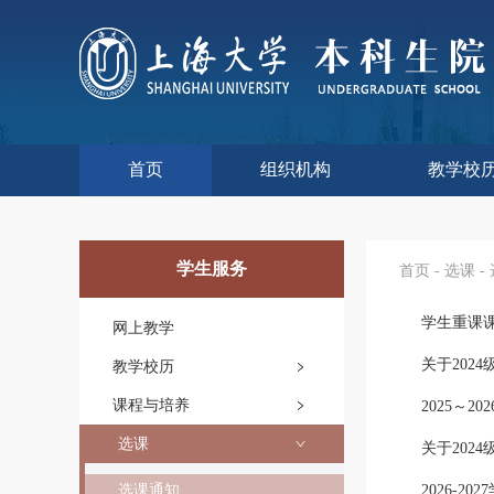
首页
组织机构
教学校
本科生院介绍
部门职责
联系我们
语言文字工
教学质量监
课程思政
现代教
教师教
今年校
往年校
工程
教学
教学
教学
实验
综合
学生服务
首页
-
选课
-
学生重课
网上教学
关于202
教学校历
课程与培养
2025～
选课
选课通知
2026-