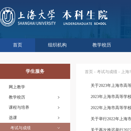
首页
组织机构
教学校历
本科生院介绍
部门职责
联系我们
语言文字工作委员会办
教学质量监控与评估
课程思政教学研究中
现代教育技术中心
教师教学发展中心
今年校历
往年校历
工程训练中心
教学改革处
教学建设处
教学运行处
实验实践处
综合办公室
学生服务
首页
-
考试与成绩
-
上海
关于2023年上海市
网上教学
2023年上海市高等
教学校历
课程与培养
2022年上海市高等
选课
关于举行2022年上
考试与成绩
关于再次推迟举行20