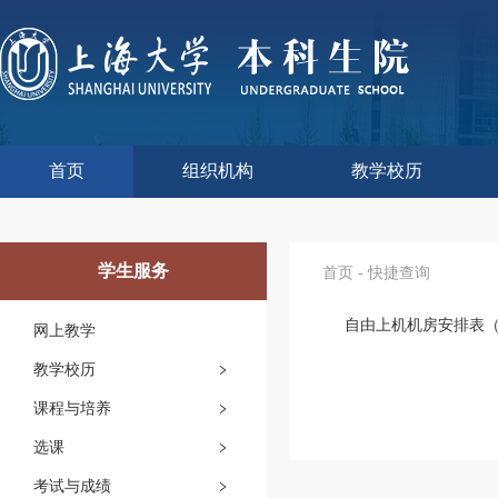
首页
组织机构
教学校历
本科生院介绍
部门职责
联系我们
语言文字工作委员会办
教学质量监控与评估
课程思政教学研究中
现代教育技术中心
教师教学发展中心
今年校历
往年校历
工程训练中心
教学改革处
教学建设处
教学运行处
实验实践处
综合办公室
学生服务
首页
-
快捷查询
自由上机机房安排表（20
网上教学
教学校历
课程与培养
选课
考试与成绩