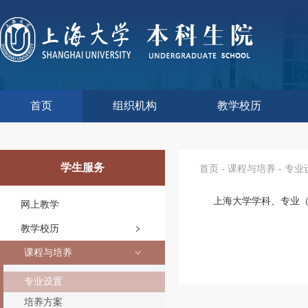
首页
组织机构
教学校历
本科生院介绍
部门职责
联系我们
语言文字工作委员会办
教学质量监控与评估
课程思政教学研究中
现代教育技术中心
教师教学发展中心
今年校历
往年校历
工程训练中心
教学改革处
教学建设处
教学运行处
实验实践处
综合办公室
学生服务
首页
-
课程与培养
-
专业
上海大学学科、专业
网上教学
教学校历
课程与培养
专业设置
培养方案