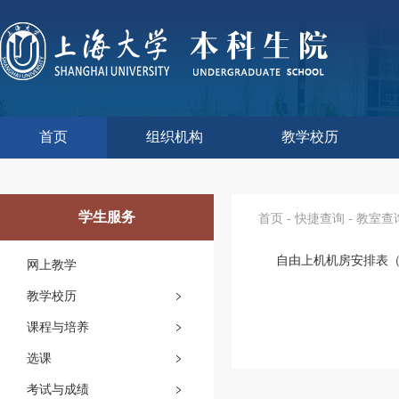
首页
组织机构
教学校历
本科生院介绍
部门职责
联系我们
语言文字工作委员会办
教学质量监控与评估
课程思政教学研究中
现代教育技术中心
教师教学发展中心
今年校历
往年校历
工程训练中心
教学改革处
教学建设处
教学运行处
实验实践处
综合办公室
学生服务
首页
-
快捷查询
-
教室查
自由上机机房安排表（20
网上教学
教学校历
课程与培养
选课
考试与成绩