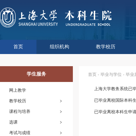
首页
组织机构
教学校历
本科生院介绍
部门职责
联系我们
语言文字工作委员会办
教学质量监控与评估
课程思政教学研究中
现代教育技术中心
教师教学发展中心
今年校历
往年校历
工程训练中心
教学改革处
教学建设处
教学运行处
实验实践处
综合办公室
学生服务
首页
-
毕业与学位
-
毕业
上海大学教务系统已毕
网上教学
已毕业离校国际本科
教学校历
课程与培养
已毕业离校本科生申
选课
考试与成绩