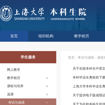
首页
组织机构
教学校历
本科生院介绍
部门职责
联系我们
语言文字工作委员会办
教学质量监控与评估
课程思政教学研究中
现代教育技术中心
教师教学发展中心
今年校历
往年校历
工程训练中心
教学改革处
教学建设处
教学运行处
实验实践处
综合办公室
学生服务
首页
-
考试与成绩
-
成绩
关于在校本科生中英
网上教学
本科毕业生离校前下
教学校历
课程与培养
上海大学本科毕业生
选课
关于提供电子版成绩
考试与成绩
关于为在校本科生提