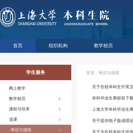
首页
组织机构
教学校历
本科生院介绍
部门职责
联系我们
语言文字工作委员会办
教学质量监控与评估
课程思政教学研究中
现代教育技术中心
教师教学发展中心
今年校历
往年校历
工程训练中心
教学改革处
教学建设处
教学运行处
实验实践处
综合办公室
学生服务
首页
-
考试与成绩
关于在校本科生中英
网上教学
本科毕业生离校前下
教学校历
课程与培养
上海大学本科毕业生
选课
关于提供电子版成绩
考试与成绩
关于为在校本科生提