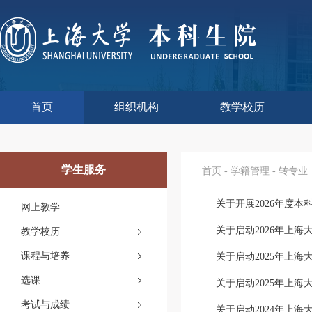
首页
组织机构
教学校历
本科生院介绍
部门职责
联系我们
语言文字工作委员会办
教学质量监控与评估
课程思政教学研究中
现代教育技术中心
教师教学发展中心
今年校历
往年校历
工程训练中心
教学改革处
教学建设处
教学运行处
实验实践处
综合办公室
学生服务
首页
-
学籍管理
-
转专业
关于开展2026年度
网上教学
关于启动2026年上
教学校历
课程与培养
关于启动2025年上
选课
关于启动2025年上
考试与成绩
关于启动2024年上