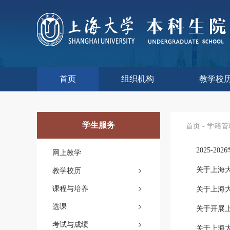
首页
组织机构
教学校
本科生院介绍
部门职责
联系我们
语言文字工
教学质量监
课程思政
现代教
教师教
今年校
往年校
工程
教学
教学
教学
实验
综合
学生服务
首页
-
学籍管
2025-
网上教学
关于上海大
教学校历
课程与培养
关于上海大
选课
关于开展上
考试与成绩
关于上海大