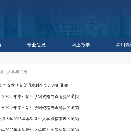
历
专业信息
网上教学
常用表
作委员会办公室
控与评估中心
教学研究中心
育技术中心
学发展中心
历
历
训练中心
改革处
建设处
运行处
实践处
办公室
理
-
入学与注册
2026学年春季学期普通本科生学籍注册通知
学2025年本科新生学籍资格自查情况的通报
学2025年本科新生学籍资格自查确认的通知
海大学2025年本科新生入学资格审查的通知
学2025年本科新生入学照片图像采集的通知