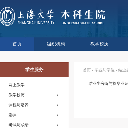
首页
组织机构
教学校历
本科生院介绍
部门职责
联系我们
语言文字工作委员会办
教学质量监控与评估
课程思政教学研究中
现代教育技术中心
教师教学发展中心
今年校历
往年校历
工程训练中心
教学改革处
教学建设处
教学运行处
实验实践处
综合办公室
学生服务
首页
-
毕业与学位
-
结业
结业生旁听与换毕业
网上教学
教学校历
课程与培养
选课
考试与成绩