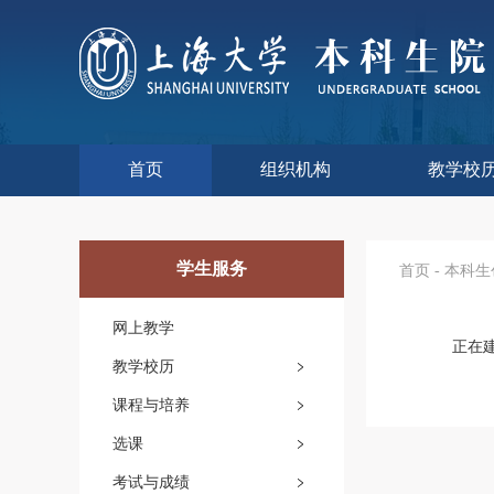
首页
组织机构
教学校
本科生院介绍
部门职责
联系我们
语言文字工
教学质量监
课程思政
现代教
教师教
今年校
往年校
工程
教学
教学
教学
实验
综合
学生服务
首页
-
本科生
网上教学
正在
教学校历
课程与培养
选课
考试与成绩