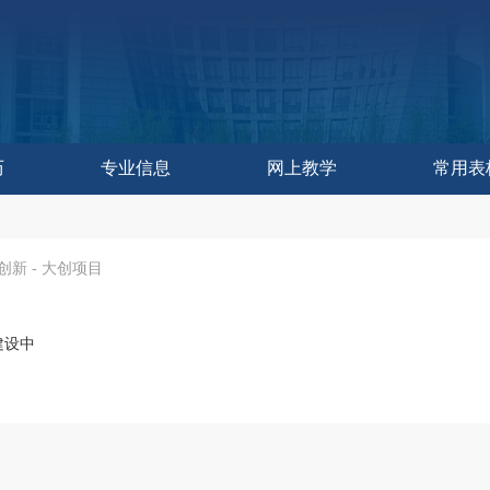
历
专业信息
网上教学
常用表
作委员会办公室
控与评估中心
教学研究中心
育技术中心
学发展中心
历
历
训练中心
改革处
建设处
运行处
实践处
办公室
创新
-
大创项目
建设中