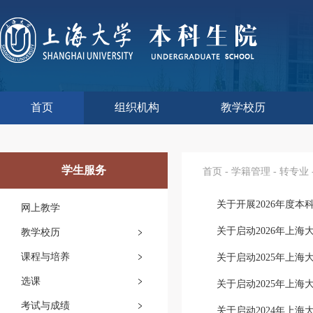
首页
组织机构
教学校历
本科生院介绍
部门职责
联系我们
语言文字工作委员会办
教学质量监控与评估
课程思政教学研究中
现代教育技术中心
教师教学发展中心
今年校历
往年校历
工程训练中心
教学改革处
教学建设处
教学运行处
实验实践处
综合办公室
学生服务
首页
-
学籍管理
-
转专业
关于开展2026年度
网上教学
关于启动2026年上
教学校历
课程与培养
关于启动2025年上
选课
关于启动2025年上
考试与成绩
关于启动2024年上