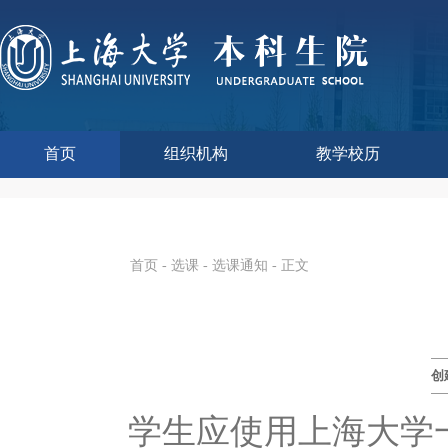
首页
组织机构
教学校历
本科生院介绍
部门职责
联系我们
语言文字工作委员会办
教学质量监控与评估
课程思政教学研究中
现代教育技术中心
教师教学发展中心
今年校历
往年校历
工程训练中心
教学改革处
教学建设处
教学运行处
实验实践处
综合办公室
首页
-
选课
-
选课通知
- 正文
创
学生应使用上海大学