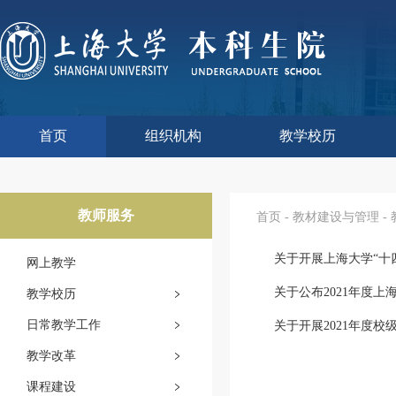
首页
组织机构
教学校历
本科生院介绍
部门职责
联系我们
语言文字工作委员会办
教学质量监控与评估
课程思政教学研究中
现代教育技术中心
教师教学发展中心
今年校历
往年校历
工程训练中心
教学改革处
教学建设处
教学运行处
实验实践处
综合办公室
教师服务
首页
-
教材建设与管理
-
关于开展上海大学“十四
网上教学
关于公布2021年度上
教学校历
日常教学工作
关于开展2021年度校
教学改革
课程建设